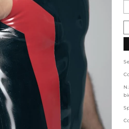
Se
Co
N.
bi
Sp
Co