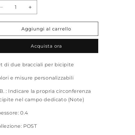
Diminuisci
Aumenta
quantità
quantità
per
per
DUO_
DUO_
Aggiungi al carrello
Armbands
Armbands
Set
Set
Acquista ora
t di due bracciali per bicipite
lori e misure personalizzabili
B. : Indicare la propria circonferenza
cipite nel campo dedicato (Note)
essore: 0.4
llezione: POST