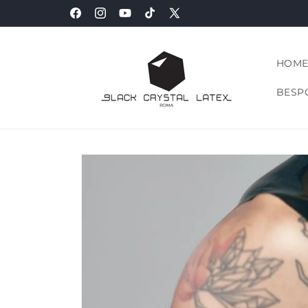
Vai
1-31 AUGUST CLOSED - MORE INFO
direttamente
Facebook
Instagram
YouTube
TikTok
X
ai contenuti
(Twitter)
HOM
BESPO
Passa alle
informazioni
sul prodotto