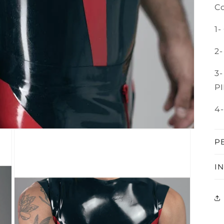
Co
1-
2-
3-
P
4-
P
I