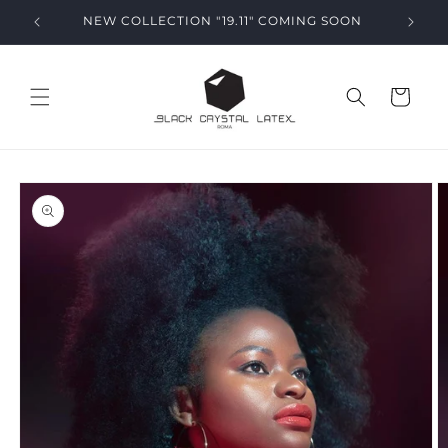
Vai
direttamente
NEW COLLECTION "19.11" COMING SOON
ai contenuti
Carrello
Passa alle
informazioni
sul prodotto