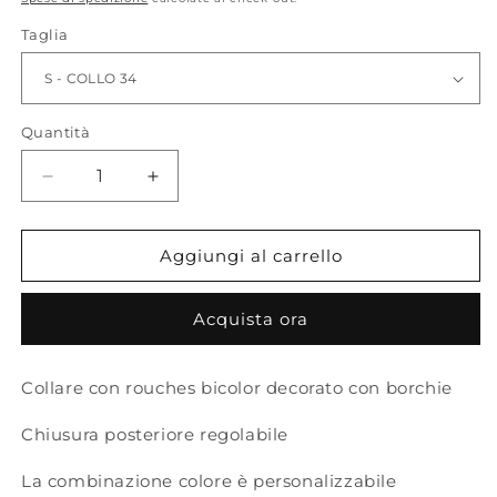
listino
Taglia
Quantità
Quantità
Diminuisci
Aumenta
quantità
quantità
per
per
ELIZABETH_
ELIZABETH_
Aggiungi al carrello
Collar
Collar
Acquista ora
Collare con rouches bicolor decorato con borchie
Chiusura posteriore regolabile
La combinazione colore è personalizzabile