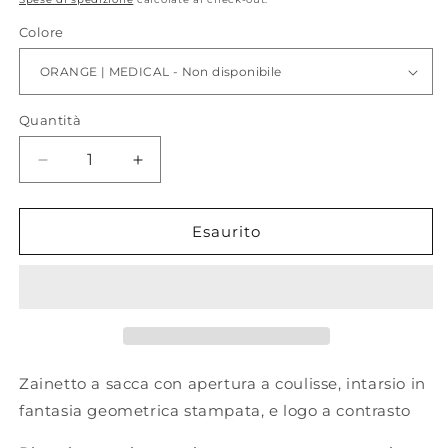
listino
Colore
Quantità
Quantità
Diminuisci
Aumenta
quantità
quantità
per
per
ERIS_
ERIS_
Esaurito
Sacca
Sacca
Zainetto a sacca con apertura a coulisse, intarsio in
fantasia geometrica stampata, e logo a contrasto