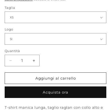
listino
Taglia
Logo
Quantità
Quantità
Diminuisci
Aumenta
quantità
quantità
per
per
JAGO_
JAGO_
Aggiungi al carrello
T-
T-
Shirt
Shirt
Acquista ora
T-shirt manica lunga, taglio raglan con collo alto e