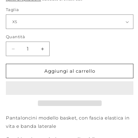
listino
Taglia
Quantità
Quantità
Diminuisci
Aumenta
quantità
quantità
per
per
PLUTO_
PLUTO_
Aggiungi al carrello
Shorts
Shorts
Pantaloncini modello basket, con fascia elastica in
vita e banda laterale