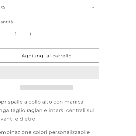
antità
antità
Diminuisci
Aumenta
quantità
quantità
per
per
SHAX_
SHAX_
Aggiungi al carrello
Coprispalle
Coprispalle
prispalle a collo alto con manica
nga taglio raglan e intarsi centrali sul
vanti e dietro
mbinazione colori personalizzabile