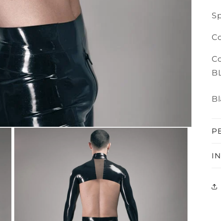
Sp
Co
Co
B
Bl
P
I