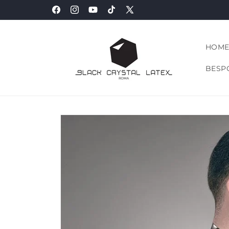
Vai
direttamente
Facebook
Instagram
YouTube
TikTok
X
ai contenuti
(Twitter)
HOM
BESPO
Passa alle
informazioni
sul prodotto