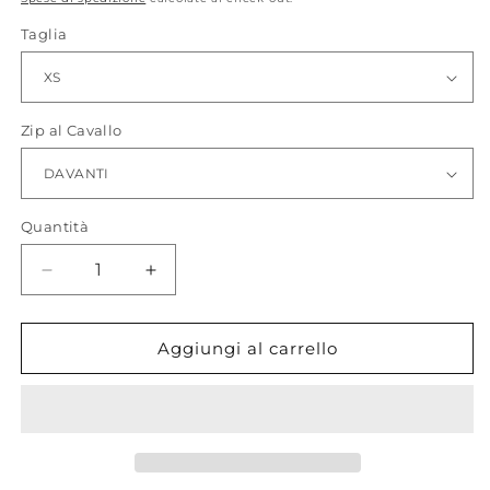
listino
Taglia
Zip al Cavallo
Quantità
Quantità
Diminuisci
Aumenta
quantità
quantità
per
per
UNEINS_
UNEINS_
Aggiungi al carrello
Leggings
Leggings